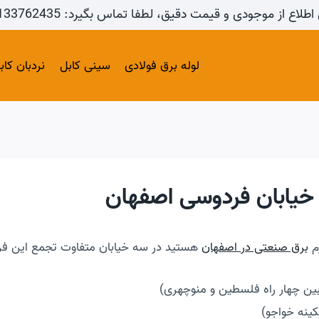
اطلاع از موجودی و قیمت دقیق، لطفا تماس بگیرد: 09133762435
لوله برق فولادی
سینی کابل
نردبان کاب
خیابان فردوسی اصفهان
زم
برق صنعتی در اصفهان
هستید در سه خیابان متفاوت تجمع این فرو
ین چهار راه فلسطین و منوچهری)
کینه خواجو)