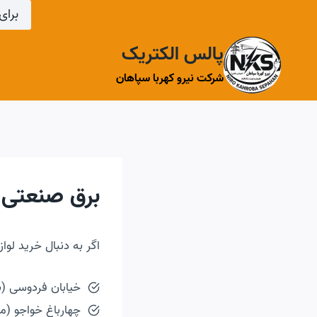
ازگشت
برای 
ه
حتوا
پالس الکتریک
شرکت نیرو کهربا سپاهان
برق صنعتی 
اگر به دنبال خرید لوا
خیابان فردوسی (ب
چهارباغ خواجو (م